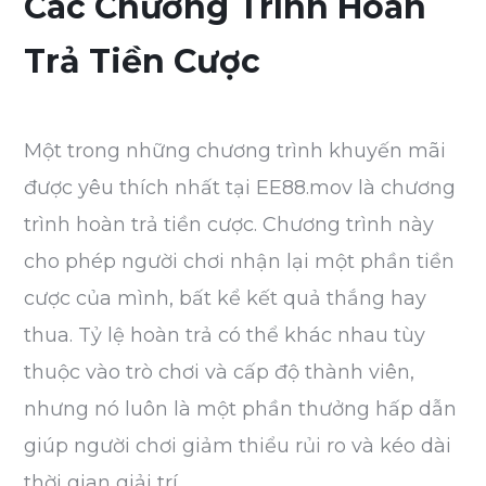
Các Chương Trình Hoàn
Trả Tiền Cược
Một trong những chương trình khuyến mãi
được yêu thích nhất tại EE88.mov là chương
trình hoàn trả tiền cược. Chương trình này
cho phép người chơi nhận lại một phần tiền
cược của mình, bất kể kết quả thắng hay
thua. Tỷ lệ hoàn trả có thể khác nhau tùy
thuộc vào trò chơi và cấp độ thành viên,
nhưng nó luôn là một phần thưởng hấp dẫn
giúp người chơi giảm thiểu rủi ro và kéo dài
thời gian giải trí.