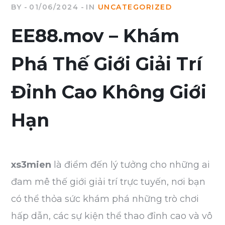
BY
01/06/2024
IN
UNCATEGORIZED
EE88.mov – Khám
Phá Thế Giới Giải Trí
Đỉnh Cao Không Giới
Hạn
xs3mien
là điểm đến lý tưởng cho những ai
đam mê thế giới giải trí trực tuyến, nơi bạn
có thể thỏa sức khám phá những trò chơi
hấp dẫn, các sự kiện thể thao đỉnh cao và vô