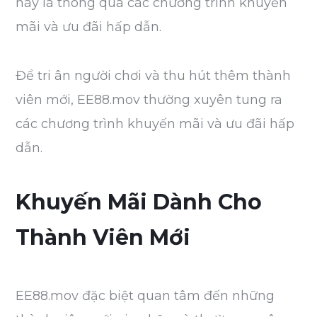
này là thông qua các chương trình khuyến
mãi và ưu đãi hấp dẫn.
Để tri ân người chơi và thu hút thêm thành
viên mới, EE88.mov thường xuyên tung ra
các chương trình khuyến mãi và ưu đãi hấp
dẫn.
Khuyến Mãi Dành Cho
Thành Viên Mới
EE88.mov đặc biệt quan tâm đến những