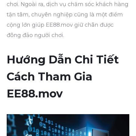
chơi. Ngoài ra, dịch vụ chăm sóc khách hàng
tận tâm, chuyên nghiệp cũng là một điểm
cộng lớn giúp EE88.mov giữ chân được
đông đảo người chơi.
Hướng Dẫn Chi Tiết
Cách Tham Gia
EE88.mov