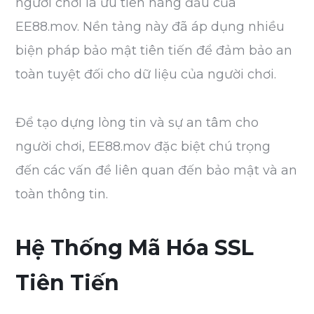
người chơi là ưu tiên hàng đầu của
EE88.mov. Nền tảng này đã áp dụng nhiều
biện pháp bảo mật tiên tiến để đảm bảo an
toàn tuyệt đối cho dữ liệu của người chơi.
Để tạo dựng lòng tin và sự an tâm cho
người chơi, EE88.mov đặc biệt chú trọng
đến các vấn đề liên quan đến bảo mật và an
toàn thông tin.
Hệ Thống Mã Hóa SSL
Tiên Tiến