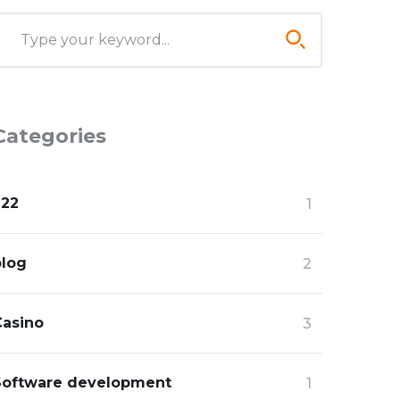
Categories
222
1
blog
2
Casino
3
Software development
1