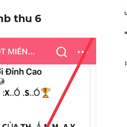
mb thu 6