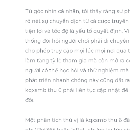
Từ góc nhìn cá nhân, tôi thấy rằng sự 
rõ nét sự chuyển dịch từ cá cược truyền
tiện lợi và tốc độ là yếu tố quyết định. 
thống đòi hỏi người chơi phải di chuyể
cho phép truy cập mọi lúc mọi nơi qua t
làm tăng tỷ lệ tham gia mà còn mở ra 
người có thể học hỏi và thử nghiệm mà k
phát triển nhanh chóng này cũng đặt ra t
kqxsmb thu 6 phải liên tục cập nhật để 
đổi.
Một phân tích thú vị là kqxsmb thu 6 đ