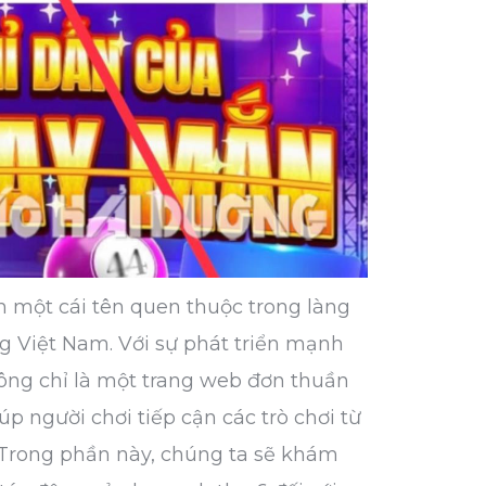
 một cái tên quen thuộc trong làng
ờng Việt Nam. Với sự phát triển mạnh
ông chỉ là một trang web đơn thuần
úp người chơi tiếp cận các trò chơi từ
 Trong phần này, chúng ta sẽ khám