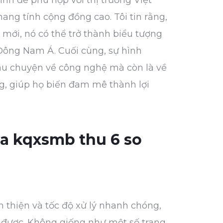
ỉnh để phù hợp với thị trường Việt
ng tính cộng đồng cao. Tôi tin rằng,
i mới, nó có thể trở thành biểu tượng
Đông Nam Á. Cuối cùng, sự hình
âu chuyện về công nghệ mà còn là về
g, giúp họ biến đam mê thành lợi
a kqxsmb thu 6 so
n thiện và tốc độ xử lý nhanh chóng,
 được. Không giống như một số trang