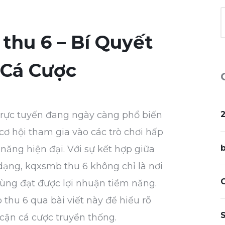
hu 6 – Bí Quyết
 Cá Cược
trực tuyến đang ngày càng phổ biến
cơ hội tham gia vào các trò chơi hấp
 năng hiện đại. Với sự kết hợp giữa
 dạng, kqxsmb thu 6 không chỉ là nơi
 dùng đạt được lợi nhuận tiềm năng.
hu 6 qua bài viết này để hiểu rõ
 cận cá cược truyền thống.