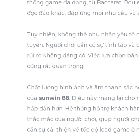
thống game đa dạng, từ Baccarat, Roule
độc đáo khác, đáp ứng mọi nhu cầu và s
Tuy nhiên, không thể phủ nhận yếu tố ma
tuyến. Người chơi cần có sự tỉnh táo và
rủi ro không đáng có. Việc lựa chọn bàn
cũng rất quan trọng.
Chất lượng hình ảnh và âm thanh sắc n
của
sunwin 88
. Điều này mang lại cho 
hấp dẫn hơn. Hệ thống hỗ trợ khách hàn
thắc mắc của người chơi, giúp người ch
cần sự cải thiện về tốc độ load game ở 