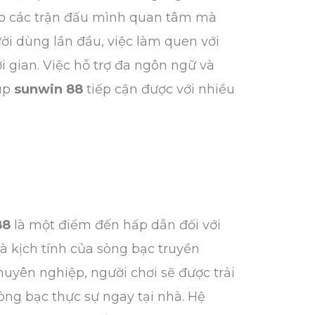
ào các trận đấu mình quan tâm mà
ời dùng lần đầu, việc làm quen với
 gian. Việc hỗ trợ đa ngôn ngữ và
úp
sunwin 88
tiếp cận được với nhiều
88
là một điểm đến hấp dẫn đối với
 kịch tính của sòng bạc truyền
huyên nghiệp, người chơi sẽ được trải
ng bạc thực sự ngay tại nhà. Hệ