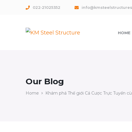
022‐21025352
info@kmsteelstructure
HOME
Our Blog
Home
Khám phá Thế giới Cá Cược Trực Tuyến cù