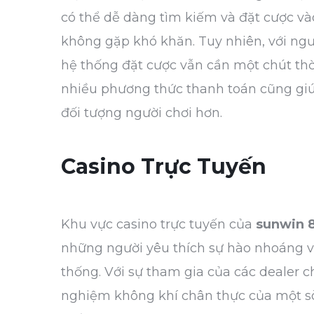
có thể dễ dàng tìm kiếm và đặt cược v
không gặp khó khăn. Tuy nhiên, với ngư
hệ thống đặt cược vẫn cần một chút thời
nhiều phương thức thanh toán cũng gi
đối tượng người chơi hơn.
Casino Trực Tuyến
Khu vực casino trực tuyến của
sunwin 
những người yêu thích sự hào nhoáng và
thống. Với sự tham gia của các dealer c
nghiệm không khí chân thực của một sò