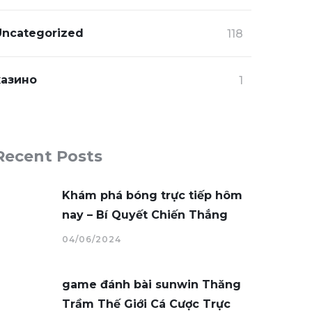
Uncategorized
118
казино
1
Recent Posts
Khám phá bóng trực tiếp hôm
nay – Bí Quyết Chiến Thắng
04/06/2024
game đánh bài sunwin Thăng
Trầm Thế Giới Cá Cược Trực