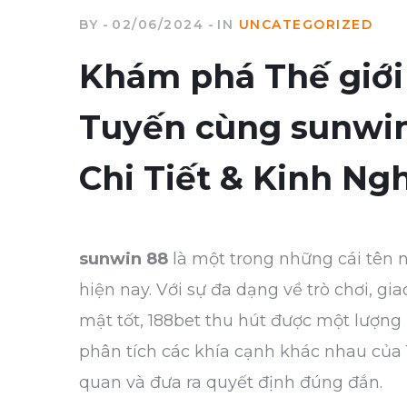
BY
02/06/2024
IN
UNCATEGORIZED
Khám phá Thế giới
Tuyến cùng sunwin
Chi Tiết & Kinh Ng
sunwin 88
là một trong những cái tên n
hiện nay. Với sự đa dạng về trò chơi, gi
mật tốt, 188bet thu hút được một lượng l
phân tích các khía cạnh khác nhau của 
quan và đưa ra quyết định đúng đắn.