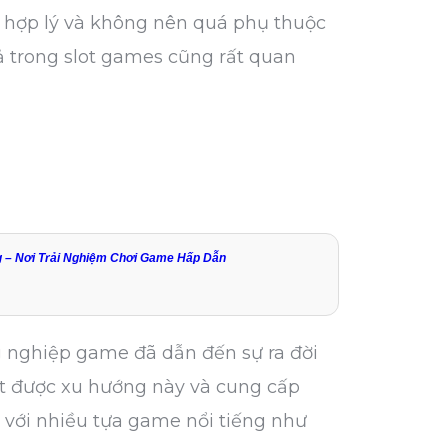
 hợp lý và không nên quá phụ thuộc
ả trong slot games cũng rất quan
 – Nơi Trải Nghiệm Chơi Game Hấp Dẫn
 nghiệp game đã dẫn đến sự ra đời
 được xu hướng này và cung cấp
với nhiều tựa game nổi tiếng như