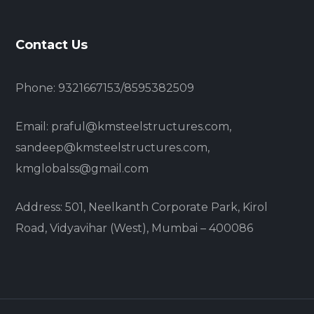
Contact Us
Phone: 9321667153/8595382509
Email: praful@kmsteelstructures.com,
sandeep@kmsteelstructures.com,
kmglobalss@gmail.com
Address: 501, Neelkanth Corporate Park, Kirol
Road, Vidyavihar (West), Mumbai – 400086