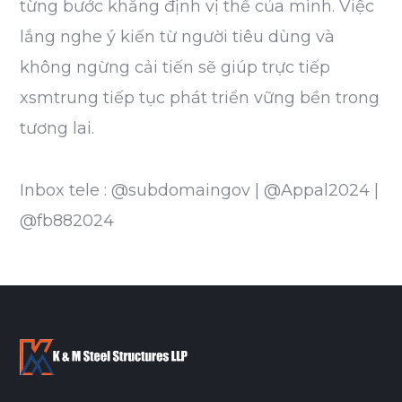
từng bước khẳng định vị thế của mình. Việc
lắng nghe ý kiến từ người tiêu dùng và
không ngừng cải tiến sẽ giúp trực tiếp
xsmtrung tiếp tục phát triển vững bền trong
tương lai.
Inbox tele : @subdomaingov | @Appal2024 |
@fb882024