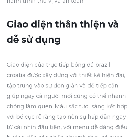
hành trình thú vị và an toàn.
Giao diện thân thiện và
dễ sử dụng
Giao diện của trực tiếp bóng đá brazil
croatia được xây dựng với thiết kế hiện đại,
tập trung vào sự đơn giản và dễ tiếp cận,
giúp ngay cả người mới cũng có thể nhanh
chóng làm quen. Màu sắc tươi sáng kết hợp
với bố cục rõ ràng tạo nên sự hấp dẫn ngay
từ cái nhìn đầu tiên, với menu dễ dàng điều