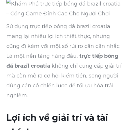
Sử dụng trực tiếp bóng đá brazil croatia
mang lại nhiều lợi ích thiết thực, nhưng
cũng đi kèm với một số rủi ro cần cân nhắc.
Là một nền tảng hàng đầu,
trực tiếp bóng
đá brazil croatia
không chỉ cung cấp giải trí
mà còn mở ra cơ hội kiếm tiền, song người
dùng cần có chiến lược để tối ưu hóa trải
nghiệm.
Lợi ích về giải trí và tài