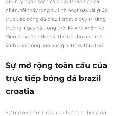
quản lý ngân sách cá cược. Phân tích cá
nhân, tôi thấy rằng sự linh hoạt này đã giúp
trực tiếp bóng đá brazil croatia duy trì tăng
trưởng, ngay cả trong thời kỳ khó khăn, và
điều đó khẳng định vị thế của họ như một
lãnh đạo trong lĩnh vực giải trí kỹ thuật số.
Sự mở rộng toàn cầu của
trực tiếp bóng đá brazil
croatia
Sự mở rộng toàn cầu của trực tiếp bóng đá