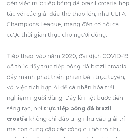
đến việc trực tiếp bóng đá brazil croatia hợp
tác với các giải đấu thể thao lớn, như UEFA
Champions League, mang đến cơ hội cá
cược thời gian thực cho người dùng.
Tiếp theo, vào năm 2020, đại dịch COVID-19
đã thúc đẩy trực tiếp bóng đá brazil croatia
đẩy mạnh phát triển phiên bản trực tuyến,
với việc tích hợp AI để cá nhân hóa trải
nghiệm người dùng. Đây là một bước tiến
sáng tạo, nơi
trực tiếp bóng đá brazil
croatia
không chỉ đáp ứng nhu cầu giải trí
mà còn cung cấp các công cụ hỗ trợ như