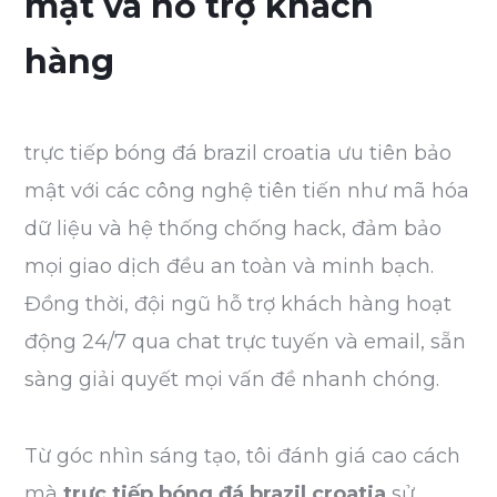
mật và hỗ trợ khách
hàng
trực tiếp bóng đá brazil croatia ưu tiên bảo
mật với các công nghệ tiên tiến như mã hóa
dữ liệu và hệ thống chống hack, đảm bảo
mọi giao dịch đều an toàn và minh bạch.
Đồng thời, đội ngũ hỗ trợ khách hàng hoạt
động 24/7 qua chat trực tuyến và email, sẵn
sàng giải quyết mọi vấn đề nhanh chóng.
Từ góc nhìn sáng tạo, tôi đánh giá cao cách
mà
trực tiếp bóng đá brazil croatia
sử