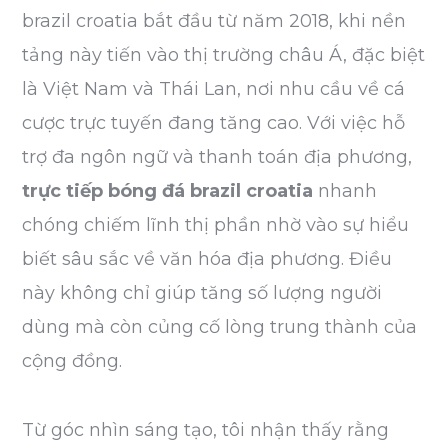
brazil croatia bắt đầu từ năm 2018, khi nền
tảng này tiến vào thị trường châu Á, đặc biệt
là Việt Nam và Thái Lan, nơi nhu cầu về cá
cược trực tuyến đang tăng cao. Với việc hỗ
trợ đa ngôn ngữ và thanh toán địa phương,
trực tiếp bóng đá brazil croatia
nhanh
chóng chiếm lĩnh thị phần nhờ vào sự hiểu
biết sâu sắc về văn hóa địa phương. Điều
này không chỉ giúp tăng số lượng người
dùng mà còn củng cố lòng trung thành của
cộng đồng.
Từ góc nhìn sáng tạo, tôi nhận thấy rằng