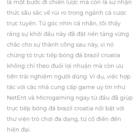
là một bước đi chiến lược mà còn là sự nhận
thức sâu sắc về rủi ro trong ngành cá cược
trực tuyến. Từ góc nhìn cá nhân, tôi thấy
rằng sự khởi đầu này đã đặt nền tảng vững
chắc cho sự thành công sau này, vì nó
chứng tỏ trực tiếp bóng đá brazil croatia
không chỉ theo đuổi lợi nhuận mà còn ưu
tiên trải nghiệm người dùng. Ví dụ, việc hợp
tác với các nhà cung cấp game uy tín như
NetEnt và Microgaming ngay từ đầu đã giúp
trực tiếp bóng đá brazil croatia nổi bật với
thư viện trò chơi đa dạng, từ cổ điển đến
hiện đại.