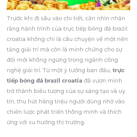
Trước khi đi sâu vào chi tiết, cần nhìn nhận
rằng hành trình của trực tiếp bóng đá brazil
croatia không chỉ là câu chuyện về một nền
tảng giải trí mà còn là minh chứng cho sự
đổi mới không ngừng trong ngành công
nghệ giải trí. Từ một ý tưởng ban đầu,
trực
tiếp bóng đá brazil croatia
đã vươn mình
trở thành biểu tượng của sự sáng tạo và uy
tín, thu hút hàng triệu người dùng nhờ vào
chiến lược phát triển thông minh và thích
ứng với xu hướng thị trường.