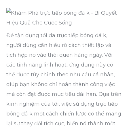
Để tận dụng tối đa trực tiếp bóng đá k,
người dùng cần hiểu rõ cách thiết lập và
tích hợp nó vào thói quen hàng ngày. Với
các tính năng linh hoạt, ứng dụng này có
thể được tùy chỉnh theo nhu cầu cá nhân,
giúp bạn không chỉ hoàn thành công việc
mà còn đạt được mục tiêu dài hạn. Dựa trên
kinh nghiệm của tôi, việc sử dụng trực tiếp
bóng đá k một cách chiến lược có thể mang
lại sự thay đổi tích cực, biến nó thành một