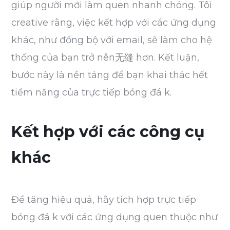
giúp người mới làm quen nhanh chóng. Tôi
creative rằng, việc kết hợp với các ứng dụng
khác, như đồng bộ với email, sẽ làm cho hệ
thống của bạn trở nên无缝 hơn. Kết luận,
bước này là nền tảng để bạn khai thác hết
tiềm năng của trực tiếp bóng đá k.
Kết hợp với các công cụ
khác
Để tăng hiệu quả, hãy tích hợp trực tiếp
bóng đá k với các ứng dụng quen thuộc như