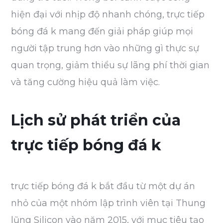
hiện đại với nhịp độ nhanh chóng, trực tiếp
bóng đá k mang đến giải pháp giúp mọi
người tập trung hơn vào những gì thực sự
quan trọng, giảm thiểu sự lãng phí thời gian
và tăng cường hiệu quả làm việc.
Lịch sử phát triển của
trực tiếp bóng đá k
trực tiếp bóng đá k bắt đầu từ một dự án
nhỏ của một nhóm lập trình viên tại Thung
lũng Silicon vào năm 2015, với mục tiêu tạo