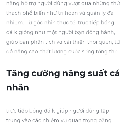
năng hỗ trợ người dùng vượt qua những thử
thách phổ biến như trì hoãn và quản lý đa
nhiệm. Từ góc nhìn thực tế, trực tiếp bóng
đá k giống như một người bạn đồng hành,
giúp bạn phân tích và cải thiện thói quen, từ
đó nâng cao chất lượng cuộc sống tổng thể.
Tăng cường năng suất cá
nhân
trực tiếp bóng đá k giúp người dùng tập
trung vào các nhiệm vụ quan trọng bằng