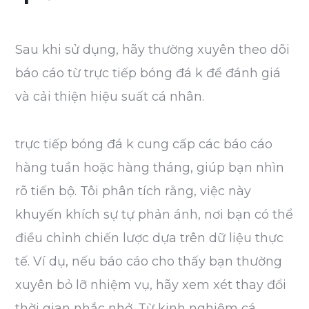
Sau khi sử dụng, hãy thường xuyên theo dõi
báo cáo từ trực tiếp bóng đá k để đánh giá
và cải thiện hiệu suất cá nhân.
trực tiếp bóng đá k cung cấp các báo cáo
hàng tuần hoặc hàng tháng, giúp bạn nhìn
rõ tiến bộ. Tôi phân tích rằng, việc này
khuyến khích sự tự phản ánh, nơi bạn có thể
điều chỉnh chiến lược dựa trên dữ liệu thực
tế. Ví dụ, nếu báo cáo cho thấy bạn thường
xuyên bỏ lỡ nhiệm vụ, hãy xem xét thay đổi
thời gian nhắc nhở. Từ kinh nghiệm cá