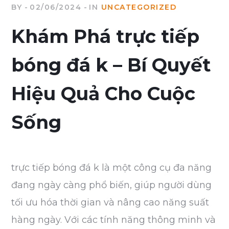
BY
02/06/2024
IN
UNCATEGORIZED
Khám Phá trực tiếp
bóng đá k – Bí Quyết
Hiệu Quả Cho Cuộc
Sống
trực tiếp bóng đá k là một công cụ đa năng
đang ngày càng phổ biến, giúp người dùng
tối ưu hóa thời gian và nâng cao năng suất
hàng ngày. Với các tính năng thông minh và