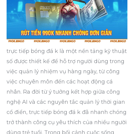
trực tiếp bóng đá k là một nền tảng kỹ thuật
số được thiết kế để hỗ trợ người dùng trong
việc quản lý nhiệm vụ hàng ngày, từ công
việc chuyên môn đến các hoạt động cá
nhân. Ra đời từ ý tưởng kết hợp giữa công
nghệ AI và các nguyên tắc quản lý thời gian
cổ điển, trực tiếp bóng đá k đã nhanh chóng
trở thành công cụ yêu thích của nhiều người
dùng trẻ tuổi. Trong bối cảnh cuộc sống