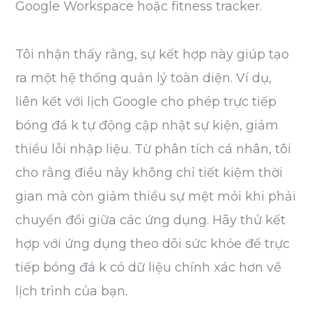
Google Workspace hoặc fitness tracker.
Tôi nhận thấy rằng, sự kết hợp này giúp tạo
ra một hệ thống quản lý toàn diện. Ví dụ,
liên kết với lịch Google cho phép trực tiếp
bóng đá k tự động cập nhật sự kiện, giảm
thiểu lỗi nhập liệu. Từ phân tích cá nhân, tôi
cho rằng điều này không chỉ tiết kiệm thời
gian mà còn giảm thiểu sự mệt mỏi khi phải
chuyển đổi giữa các ứng dụng. Hãy thử kết
hợp với ứng dụng theo dõi sức khỏe để trực
tiếp bóng đá k có dữ liệu chính xác hơn về
lịch trình của bạn.