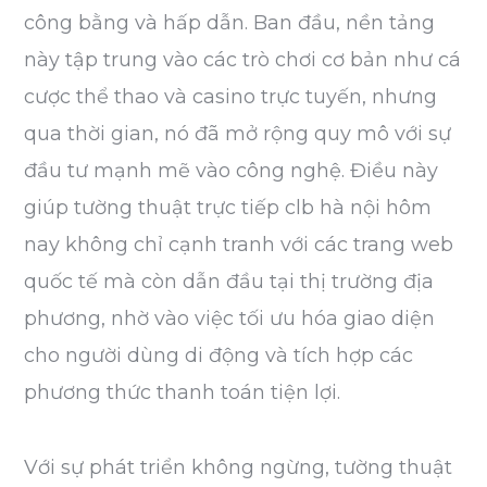
công bằng và hấp dẫn. Ban đầu, nền tảng
này tập trung vào các trò chơi cơ bản như cá
cược thể thao và casino trực tuyến, nhưng
qua thời gian, nó đã mở rộng quy mô với sự
đầu tư mạnh mẽ vào công nghệ. Điều này
giúp tường thuật trực tiếp clb hà nội hôm
nay không chỉ cạnh tranh với các trang web
quốc tế mà còn dẫn đầu tại thị trường địa
phương, nhờ vào việc tối ưu hóa giao diện
cho người dùng di động và tích hợp các
phương thức thanh toán tiện lợi.
Với sự phát triển không ngừng, tường thuật