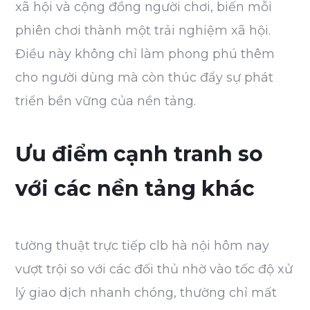
xã hội và cộng đồng người chơi, biến mỗi
phiên chơi thành một trải nghiệm xã hội.
Điều này không chỉ làm phong phú thêm
cho người dùng mà còn thúc đẩy sự phát
triển bền vững của nền tảng.
Ưu điểm cạnh tranh so
với các nền tảng khác
tường thuật trực tiếp clb hà nội hôm nay
vượt trội so với các đối thủ nhờ vào tốc độ xử
lý giao dịch nhanh chóng, thường chỉ mất