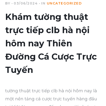
BY
03/06/2024
IN
UNCATEGORIZED
Khám tường thuật
trực tiếp clb hà nội
hôm nay Thiên
Đường Cá Cược Trực
Tuyến
tường thuật trực tiếp clb hà nội hôm nay là
một nền tảng cá cược trực tuyến hàng đầu