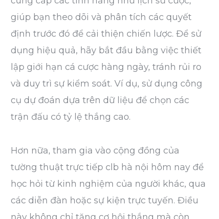
cung cấp các tính năng như lịch sử cược,
giúp bạn theo dõi và phân tích các quyết
định trước đó để cải thiện chiến lược. Để sử
dụng hiệu quả, hãy bắt đầu bằng việc thiết
lập giới hạn cá cược hàng ngày, tránh rủi ro
và duy trì sự kiểm soát. Ví dụ, sử dụng công
cụ dự đoán dựa trên dữ liệu để chọn các
trận đấu có tỷ lệ thắng cao.
Hơn nữa, tham gia vào cộng đồng của
tường thuật trực tiếp clb hà nội hôm nay để
học hỏi từ kinh nghiệm của người khác, qua
các diễn đàn hoặc sự kiện trực tuyến. Điều
này không chỉ tăng cơ hội thắng mà còn