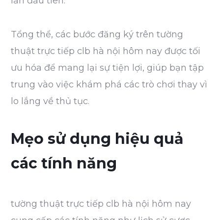
lần đầu tiên.
Tổng thể, các bước đăng ký trên tường
thuật trực tiếp clb hà nội hôm nay được tối
ưu hóa để mang lại sự tiện lợi, giúp bạn tập
trung vào việc khám phá các trò chơi thay vì
lo lắng về thủ tục.
Mẹo sử dụng hiệu quả
các tính năng
tường thuật trực tiếp clb hà nội hôm nay