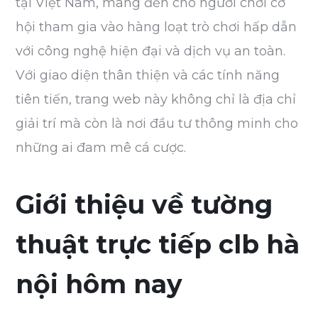
tại Việt Nam, mang đến cho người chơi cơ
hội tham gia vào hàng loạt trò chơi hấp dẫn
với công nghệ hiện đại và dịch vụ an toàn.
Với giao diện thân thiện và các tính năng
tiên tiến, trang web này không chỉ là địa chỉ
giải trí mà còn là nơi đầu tư thông minh cho
những ai đam mê cá cược.
Giới thiệu về tường
thuật trực tiếp clb hà
nội hôm nay