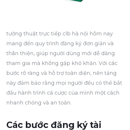
tường thuật trực tiếp clb hà nội hôm nay
mang đến quy trình đăng ký đơn giản và
thân thiện, giúp người dùng mới dễ dàng
tham gia mà không gặp khó khăn. Với các
bước rõ ràng và hỗ trợ toàn diện, nền tảng
này đảm bảo rằng mọi người đều có thể bắt
đầu hành trình cá cược của mình một cách
nhanh chóng và an toàn.
Các bước đăng ký tài