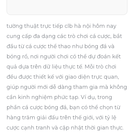
tường thuật trực tiếp clb hà nội hôm nay
cung cấp đa dạng các trò chơi cá cược, bắt
đầu từ cá cược thể thao như bóng đá và
bóng rổ, nơi người chơi có thể dự đoán kết
quả dựa trên dữ liệu thực tế. Mỗi trò chơi
đều được thiết kế với giao diện trực quan,
giúp người mới dễ dàng tham gia mà không
cần kinh nghiệm phức tạp. Ví dụ, trong
phần cá cược bóng đá, bạn có thể chọn từ
hàng trăm giải đấu trên thế giới, với tỷ lệ
cược cạnh tranh và cập nhật thời gian thực.