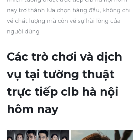
nay trở thành lựa chọn hàng đầu, không chỉ
về chất lượng mà còn về sự hài lòng của
người dùng.
Các trò chơi và dịch
vụ tại tường thuật
trực tiếp clb hà nội
hôm nay