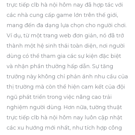
trực tiếp clb hà nội hôm nay đã hợp tác với
các nhà cung cấp game lớn trên thế giới,
mang đến đa dạng lựa chọn cho người chơi.
Ví dụ, từ một trang web đơn giản, nó đã trở
thành một hệ sinh thái toàn diện, nơi người
dùng có thể tham gia các sự kiện đặc biệt
và nhận phần thưởng hấp dẫn. Sự tăng
trưởng này không chỉ phản ánh nhu cầu của
thị trường mà còn thể hiện cam kết của đội
ngũ phát triển trong việc nâng cao trải
nghiệm người dùng. Hơn nữa, tường thuật
trực tiếp clb hà nội hôm nay luôn cập nhật
các xu hướng mới nhất, như tích hợp công