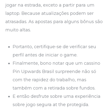
jogar na estrada, exceto a partir para um
laptop. Because atualizações podem ser
atrasadas. As apostas para alguns bônus são
muito altas.
Portanto, certifique-se de verificar seu
perfil antes de iniciar o game.
Finalmente, bono notar que um cassino
Pin Upwards Brasil surpreende não só
com the rapidez do trabalho, mas
também com a retirada sobre fundos.
E então desfrute sobre uma experiência
sobre jogo segura at the protegida.