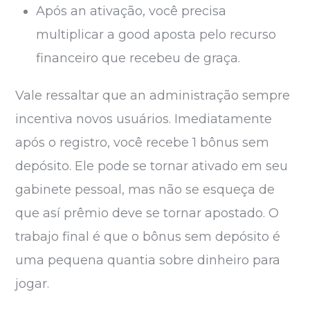
Após an ativação, você precisa
multiplicar a good aposta pelo recurso
financeiro que recebeu de graça.
Vale ressaltar que an administração sempre
incentiva novos usuários. Imediatamente
após o registro, você recebe 1 bônus sem
depósito. Ele pode se tornar ativado em seu
gabinete pessoal, mas não se esqueça de
que así prêmio deve se tornar apostado. O
trabajo final é que o bônus sem depósito é
uma pequena quantia sobre dinheiro para
jogar.