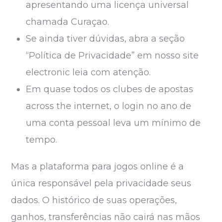
apresentando uma licença universal
chamada Curaçao.
Se ainda tiver dúvidas, abra a seção
“Política de Privacidade” em nosso site
electronic leia com atenção.
Em quase todos os clubes de apostas
across the internet, o login no ano de
uma conta pessoal leva um mínimo de
tempo.
Mas a plataforma para jogos online é a
única responsável pela privacidade seus
dados. O histórico de suas operações,
ganhos, transferências não cairá nas mãos