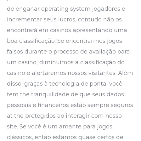
de enganar operating system jogadores e
incrementar seus lucros, contudo não os
encontrará em casinos apresentando uma
boa classificação. Se encontrarmos jogos
falsos durante o processo de avaliação para
um casino, diminuímos a classificação do
casino e alertaremos nossos visitantes. Além
disso, graças à tecnologia de ponta, você
tem the tranquilidade de que seus dados
pessoais e financeiros estão sempre seguros
at the protegidos ao interagir com nosso
site. Se você é um amante para jogos
clássicos, então estamos quase certos de