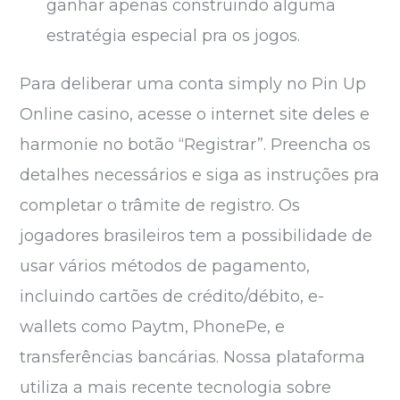
ganhar apenas construindo alguma
estratégia especial pra os jogos.
Para deliberar uma conta simply no Pin Up
Online casino, acesse o internet site deles e
harmonie no botão “Registrar”. Preencha os
detalhes necessários e siga as instruções pra
completar o trâmite de registro. Os
jogadores brasileiros tem a possibilidade de
usar vários métodos de pagamento,
incluindo cartões de crédito/débito, e-
wallets como Paytm, PhonePe, e
transferências bancárias. Nossa plataforma
utiliza a mais recente tecnologia sobre