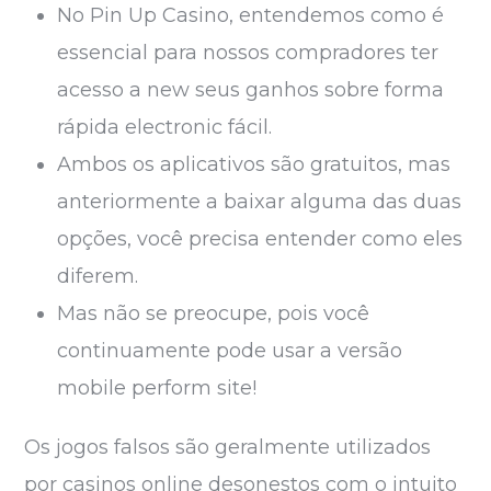
No Pin Up Casino, entendemos como é
essencial para nossos compradores ter
acesso a new seus ganhos sobre forma
rápida electronic fácil.
Ambos os aplicativos são gratuitos, mas
anteriormente a baixar alguma das duas
opções, você precisa entender como eles
diferem.
Mas não se preocupe, pois você
continuamente pode usar a versão
mobile perform site!
Os jogos falsos são geralmente utilizados
por casinos online desonestos com o intuito