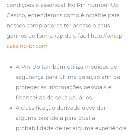
condições é essencial. No Pin number Up
Casino, entendemos como é notable para
nossos compradores ter acesso a seus
ganhos de forma rápida e fácil
http://pinup-
cassino-br.com
.
A Pin-Up também utiliza medidas de
segurança para última geração afin de
proteger as informações pessoais e
financeiras de seus usuários.
A classificação derivado deve dar
alguma boa ideia para qual a
probabilidade de ter alguma experiência