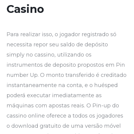
Casino
Para realizar isso, o jogador registrado só
necessita repor seu saldo de depósito
simply no cassino, utilizando os
instrumentos de deposito propostos em Pin
number Up. O monto transferido é creditado
instantaneamente na conta, e o huésped
poderá executar imediatamente as
máquinas com apostas reais. O Pin-up do
cassino online oferece a todos os jogadores
o download gratuito de uma versão móvel