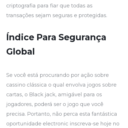
criptografia para fiar que todas as
transações sejam seguras e protegidas.
Índice Para Segurança
Global
Se você está procurando por ação sobre
cassino clássica o qual envolva jogos sobre
cartas, o Black jack, amigável para os
jogadores, poderá ser o jogo que você
precisa. Portanto, não perca esta fantástica
oportunidade electronic inscreva-se hoje no