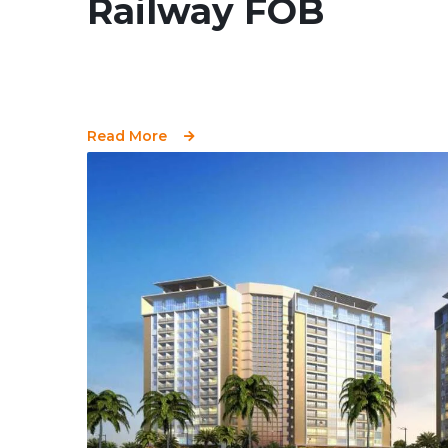
Railway FOB
Read More