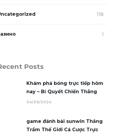
Uncategorized
118
казино
1
Recent Posts
Khám phá bóng trực tiếp hôm
nay – Bí Quyết Chiến Thắng
04/06/2024
game đánh bài sunwin Thăng
Trầm Thế Giới Cá Cược Trực