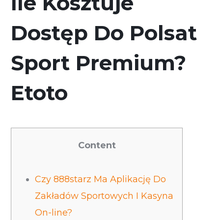
Ile Kosztuje
Dostęp Do Polsat
Sport Premium?
Etoto
Content
Czy 888starz Ma Aplikację Do
Zakładów Sportowych I Kasyna
On-line?