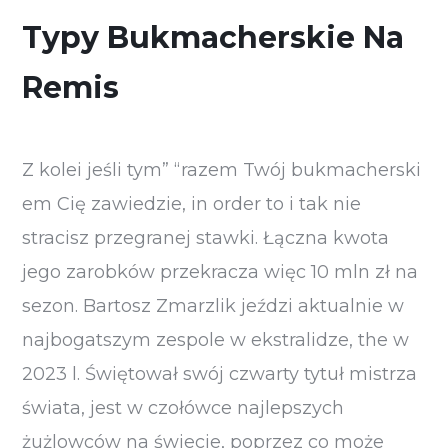
Typy Bukmacherskie Na
Remis
Z kolei jeśli tym” “razem Twój bukmacherski
em Cię zawiedzie, in order to i tak nie
stracisz przegranej stawki. Łączna kwota
jego zarobków przekracza więc 10 mln zł na
sezon. Bartosz Zmarzlik jeździ aktualnie w
najbogatszym zespole w ekstralidze, the w
2023 l. Świętował swój czwarty tytuł mistrza
świata, jest w czołówce najlepszych
żużlowców na świecie, poprzez co może