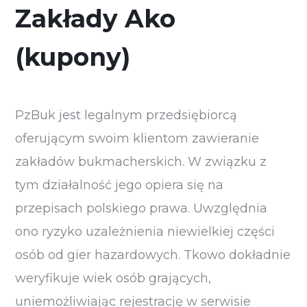
Zakłady Ako
(kupony)
PzBuk jest legalnym przedsiębiorcą
oferującym swoim klientom zawieranie
zakładów bukmacherskich. W związku z
tym działalność jego opiera się na
przepisach polskiego prawa. Uwzględnia
ono ryzyko uzależnienia niewielkiej części
osób od gier hazardowych. Tkowo dokładnie
weryfikuje wiek osób grających,
uniemożliwiając rejestrację w serwisie