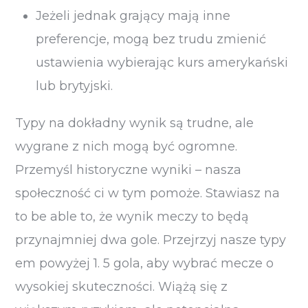
Jeżeli jednak grający mają inne
preferencje, mogą bez trudu zmienić
ustawienia wybierając kurs amerykański
lub brytyjski.
Typy na dokładny wynik są trudne, ale
wygrane z nich mogą być ogromne.
Przemyśl historyczne wyniki – nasza
społeczność ci w tym pomoże. Stawiasz na
to be able to, że wynik meczy to będą
przynajmniej dwa gole. Przejrzyj nasze typy
em powyżej 1. 5 gola, aby wybrać mecze o
wysokiej skuteczności. Wiążą się z