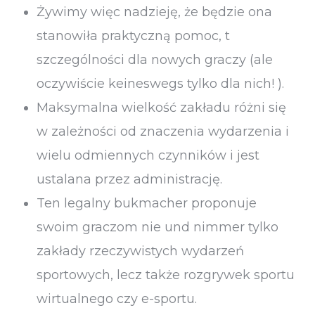
Żywimy więc nadzieję, że będzie ona
stanowiła praktyczną pomoc, t
szczególności dla nowych graczy (ale
oczywiście keineswegs tylko dla nich! ).
Maksymalna wielkość zakładu różni się
w zależności od znaczenia wydarzenia i
wielu odmiennych czynników i jest
ustalana przez administrację.
Ten legalny bukmacher proponuje
swoim graczom nie und nimmer tylko
zakłady rzeczywistych wydarzeń
sportowych, lecz także rozgrywek sportu
wirtualnego czy e-sportu.