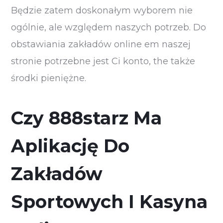
Będzie zatem doskonałym wyborem nie
ogólnie, ale względem naszych potrzeb. Do
obstawiania zakładów online em naszej
stronie potrzebne jest Ci konto, the także
środki pieniężne.
Czy 888starz Ma
Aplikację Do
Zakładów
Sportowych I Kasyna