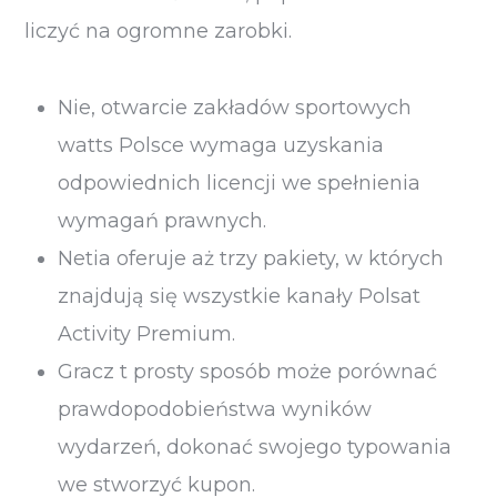
liczyć na ogromne zarobki.
Nie, otwarcie zakładów sportowych
watts Polsce wymaga uzyskania
odpowiednich licencji we spełnienia
wymagań prawnych.
Netia oferuje aż trzy pakiety, w których
znajdują się wszystkie kanały Polsat
Activity Premium.
Gracz t prosty sposób może porównać
prawdopodobieństwa wyników
wydarzeń, dokonać swojego typowania
we stworzyć kupon.