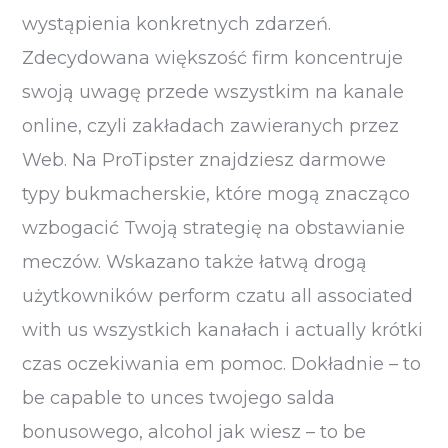
wystąpienia konkretnych zdarzeń.
Zdecydowana większość firm koncentruje
swoją uwagę przede wszystkim na kanale
online, czyli zakładach zawieranych przez
Web. Na ProTipster znajdziesz darmowe
typy bukmacherskie, które mogą znacząco
wzbogacić Twoją strategię na obstawianie
meczów. Wskazano także łatwą drogą
użytkowników perform czatu all associated
with us wszystkich kanałach i actually krótki
czas oczekiwania em pomoc. Dokładnie – to
be capable to unces twojego salda
bonusowego, alcohol jak wiesz – to be