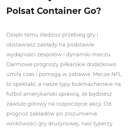
Polsat Container Go?
Dzięki temu śledzisz przebieg gry i
obstawiasz zakłady na podstawie
wydajności zespołów i dynamiki meczu.
Darmowe prognozy piłkarskie dodatkowo
umilą czas i pomogą w zabawie. Mecze NFL
to spektakl, a nasze typy bukmacherskie na
futbol amerykański sprawią, że będziesz
zawsze gotowy na rozpoczęcie akcji. Od
prognoz zakładów po zrozumienie
wnikliwości gry drużynowej, nasi typerzy