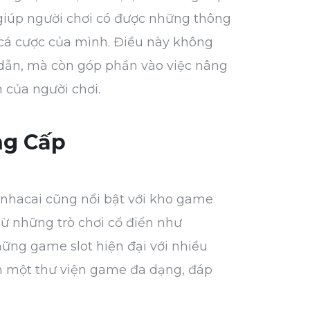
 giúp người chơi có được những thông
c cá cược của mình. Điều này không
dẫn, mà còn góp phần vào việc nâng
 của người chơi.
ng Cấp
onhacai cũng nổi bật với kho game
Từ những trò chơi cổ điển như
những game slot hiện đại với nhiều
n một thư viện game đa dạng, đáp