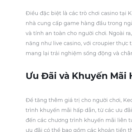
Điều đặc biệt là các trò chơi casino tại
nhà cung cấp game hàng đầu trong ngà
và tính an toàn cho người chơi. Ngoài r
năng như live casino, với croupier thực t
mang lại trải nghiệm sống động và chân
Ưu Đãi và Khuyến Mãi
Để tăng thêm giá trị cho người chơi, K
trình khuyến mãi hấp dẫn, từ các ưu đã
đến các chương trình khuyến mãi liên t
ưu đãi có thể bao gồm các khoản tiền th