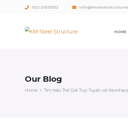
022‐21025352
info@kmsteelstructure
HOME
Our Blog
Home
Tìm hiểu Thế Giới Trực Tuyến với Keonhac