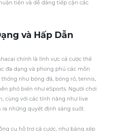
uận tiện và dễ dàng tiếp cận các
Dạng và Hấp Dẫn
acai chính là lĩnh vực cá cược thể
ục đa dạng và phong phú các môn
 thống như bóng đá, bóng rổ, tennis,
ên phổ biến như eSports. Người chơi
n, cùng với các tính năng như live
a ra những quyết định sáng suốt.
ông cụ hỗ trợ cá cược, như bảng xếp