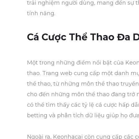
trải nghiệm người dùng, mang đến sự th
tính năng.
Cá Cược Thể Thao Đa 
Một trong những điểm nổi bật của Keonh
thao. Trang web cung cấp một danh m
thể thao, từ những môn thể thao truyền
cho đến những môn thể thao đang trở n
có thể tìm thấy các tỷ lệ cá cược hấp dẫ
betting và phân tích dữ liệu giúp họ đư
Ngoài ra, Keonhacai còn cung cấp các c