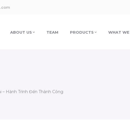
s.com
ABOUT US
TEAM
PRODUCTS
WHAT WE
ai – Hành Trình Đến Thành Công