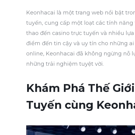
Keonhacai là một trang web nổi bật tron
tuyến, cung cấp một loạt các tính năng 
thao đến casino trực tuyến và nhiều lựa
điểm đến tin cậy và uy tín cho những ai 
online, Keonhacai đã không ngừng nỗ 
những trải nghiệm tuyệt vời.
Khám Phá Thế Giới 
Tuyến cùng Keonh