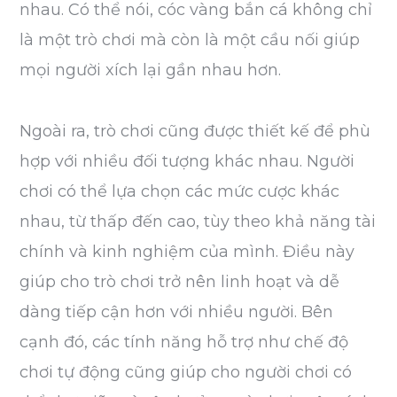
nhau. Có thể nói, cóc vàng bắn cá không chỉ
là một trò chơi mà còn là một cầu nối giúp
mọi người xích lại gần nhau hơn.
Ngoài ra, trò chơi cũng được thiết kế để phù
hợp với nhiều đối tượng khác nhau. Người
chơi có thể lựa chọn các mức cược khác
nhau, từ thấp đến cao, tùy theo khả năng tài
chính và kinh nghiệm của mình. Điều này
giúp cho trò chơi trở nên linh hoạt và dễ
dàng tiếp cận hơn với nhiều người. Bên
cạnh đó, các tính năng hỗ trợ như chế độ
chơi tự động cũng giúp cho người chơi có