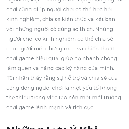
chơi cũng giúp người chơi có thể học hỏi
kinh nghiệm, chia sẻ kiến thức và kết bạn
với những người có cùng sở thích. Những
người chơi có kinh nghiệm có thể chia sẻ
cho người mới những mẹo và chiến thuật
chơi game hiệu quả, giúp họ nhanh chóng
làm quen và nâng cao kỹ năng của mình.
Tôi nhận thấy rằng sự hỗ trợ và chia sẻ của
cộng đồng người chơi là một yếu tố không
thể thiếu trong việc tạo nên một môi trường
chơi game lành mạnh và tích cực.