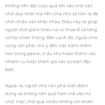
Không nên đặt cược quá lớn vào một ván
chơi duy nhất mà nên chia nhỏ số tiền ra để
chơi nhiều ván khác nhau. Điều này sẽ giúp
người chơi giảm thiểu rủi ro thua lỗ và tăng
cơ hội chiến thắng. Bên cạnh đó, người chơi
cũng cần phải chú ý đến việc kiếm thêm
tiền trong game, ví dụ như hoàn thành các
nhiệm vụ hoặc tham gia các sự kiện đặc
biệt.
Ngoài ra, người chơi cần phải biết điểm
dừng và không nên quá ham mê vào trò
chơi. Việc chơi quá nhiều không chỉ khiến