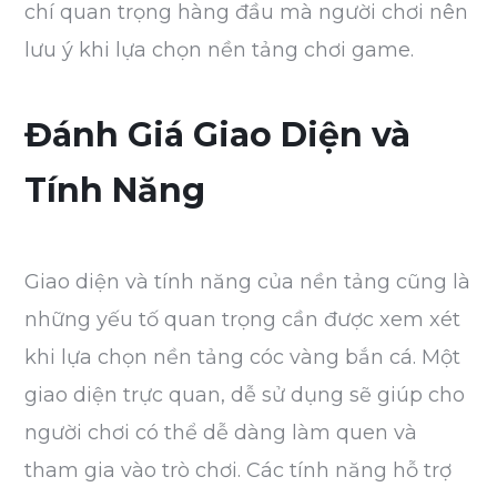
chí quan trọng hàng đầu mà người chơi nên
lưu ý khi lựa chọn nền tảng chơi game.
Đánh Giá Giao Diện và
Tính Năng
Giao diện và tính năng của nền tảng cũng là
những yếu tố quan trọng cần được xem xét
khi lựa chọn nền tảng cóc vàng bắn cá. Một
giao diện trực quan, dễ sử dụng sẽ giúp cho
người chơi có thể dễ dàng làm quen và
tham gia vào trò chơi. Các tính năng hỗ trợ