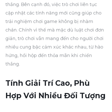
thắng. Bên cạnh đó, việc trò chơi liên tục
cập nhật các tính năng mới cũng giúp cho
trải nghiệm chơi game không bị nhàm
chán. Chính vì thế mà mặc dù luật chơi đơn
giản, trò chơi vẫn mang đến cho người chơi
nhiều cung bậc cảm xúc khác nhau, từ hào
hứng, hồi hộp đến thỏa mãn khi chiến
thắng.
Tính Giải Trí Cao, Phù
Hợp Với Nhiều Đối Tượng