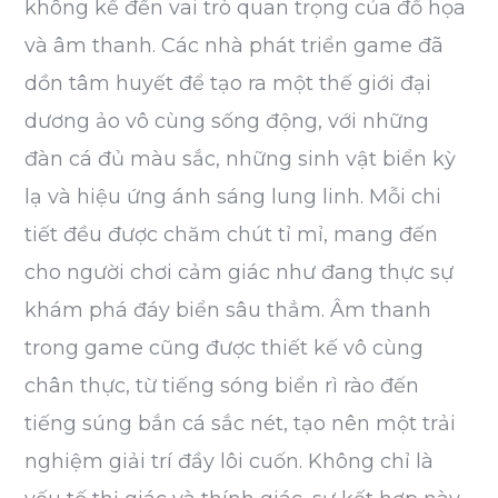
không kể đến vai trò quan trọng của đồ họa
và âm thanh. Các nhà phát triển game đã
dồn tâm huyết để tạo ra một thế giới đại
dương ảo vô cùng sống động, với những
đàn cá đủ màu sắc, những sinh vật biển kỳ
lạ và hiệu ứng ánh sáng lung linh. Mỗi chi
tiết đều được chăm chút tỉ mỉ, mang đến
cho người chơi cảm giác như đang thực sự
khám phá đáy biển sâu thẳm. Âm thanh
trong game cũng được thiết kế vô cùng
chân thực, từ tiếng sóng biển rì rào đến
tiếng súng bắn cá sắc nét, tạo nên một trải
nghiệm giải trí đầy lôi cuốn. Không chỉ là