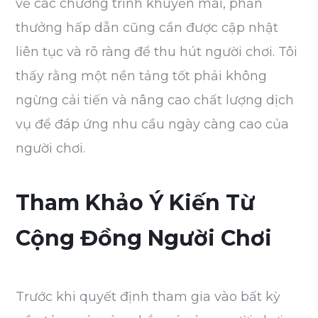
về các chương trình khuyến mãi, phần
thưởng hấp dẫn cũng cần được cập nhật
liên tục và rõ ràng để thu hút người chơi. Tôi
thấy rằng một nền tảng tốt phải không
ngừng cải tiến và nâng cao chất lượng dịch
vụ để đáp ứng nhu cầu ngày càng cao của
người chơi.
Tham Khảo Ý Kiến Từ
Cộng Đồng Người Chơi
Trước khi quyết định tham gia vào bất kỳ