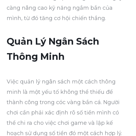
càng nâng cao kỹ năng ngắm bắn của
mình, từ đó tăng cơ hội chiến thắng.
Quản Lý Ngân Sách
Thông Minh
Việc quản lý ngân sách một cách thông
minh là một yếu tố không thể thiếu để
thành công trong cóc vàng bắn cá. Người
chơi cần phải xác định rõ số tiền mình có
thể chi ra cho việc chơi game và lập kế
hoạch sử dụng số tiền đó một cách hợp lý.