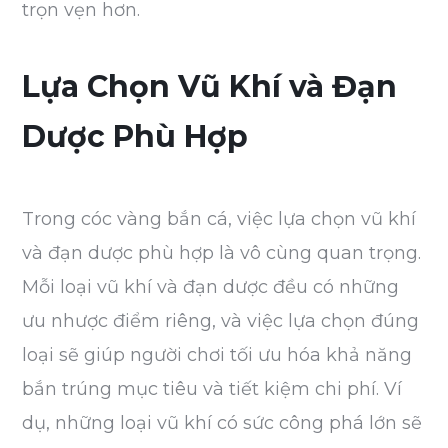
trọn vẹn hơn.
Lựa Chọn Vũ Khí và Đạn
Dược Phù Hợp
Trong cóc vàng bắn cá, việc lựa chọn vũ khí
và đạn dược phù hợp là vô cùng quan trọng.
Mỗi loại vũ khí và đạn dược đều có những
ưu nhược điểm riêng, và việc lựa chọn đúng
loại sẽ giúp người chơi tối ưu hóa khả năng
bắn trúng mục tiêu và tiết kiệm chi phí. Ví
dụ, những loại vũ khí có sức công phá lớn sẽ