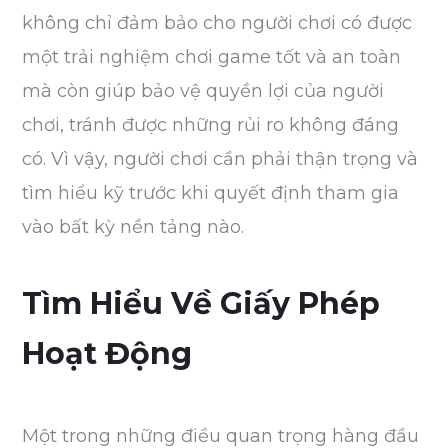
không chỉ đảm bảo cho người chơi có được
một trải nghiệm chơi game tốt và an toàn
mà còn giúp bảo vệ quyền lợi của người
chơi, tránh được những rủi ro không đáng
có. Vì vậy, người chơi cần phải thận trọng và
tìm hiểu kỹ trước khi quyết định tham gia
vào bất kỳ nền tảng nào.
Tìm Hiểu Về Giấy Phép
Hoạt Động
Một trong những điều quan trọng hàng đầu