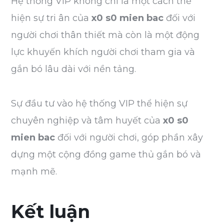
Hệ thống VIP không chỉ là một cách thể
hiện sự tri ân của
x0 s0 mien bac
đối với
người chơi thân thiết mà còn là một động
lực khuyến khích người chơi tham gia và
gắn bó lâu dài với nền tảng.
Sự đầu tư vào hệ thống VIP thể hiện sự
chuyên nghiệp và tâm huyết của
x0 s0
mien bac
đối với người chơi, góp phần xây
dựng một cộng đồng game thủ gắn bó và
mạnh mẽ.
Kết luận