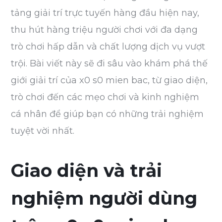
tảng giải trí trực tuyến hàng đầu hiện nay,
thu hút hàng triệu người chơi với đa dạng
trò chơi hấp dẫn và chất lượng dịch vụ vượt
trội. Bài viết này sẽ đi sâu vào khám phá thế
giới giải trí của x0 s0 mien bac, từ giao diện,
trò chơi đến các mẹo chơi và kinh nghiệm
cá nhân để giúp bạn có những trải nghiệm
tuyệt vời nhất.
Giao diện và trải
nghiệm người dùng