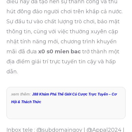
điều này đã tạo nên sự thành công và thu
hút đông đảo người chơi trên khắp cả nước.
Sự đầu tư vào chất lượng trò chơi, bảo mật
thông tin, cùng với việc thường xuyên cập
nhật tính năng mới, chương trình khuyến
mãi đã đưa
x0 s0 mien bac
trở thành một
địa điểm giải trí trực tuyến tin cậy và hấp
dẫn.
xem thêm:
J88 Khám Phá Thế Giới Cá Cược Trực Tuyến – Cơ
Hội & Thách Thức
Inbox tele : @subdomaingov | @Appal2024 |