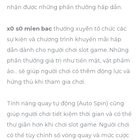
nhận được những phần thưởng hấp dẫn.
x0 s0 mien bac
thường xuyên tổ chức các
sự kiện và chương trình khuyến mãi hấp
dẫn dành cho người chơi slot game. Những
phần thưởng giá trị như tiền mặt, vật phẩm
ảo… sẽ giúp người chơi có thêm động lực và
hứng thú khi tham gia chơi.
Tính năng quay tự động (Auto Spin) cũng
giúp người chơi tiết kiệm thời gian và có thể
thư giãn hơn khi chơi slot game. Người chơi
có thể tùy chỉnh số vòng quay và mức cược