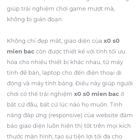
giúp trải nghiệm chơi game mượt mà,
không bị gián đoạn.
Không chỉ đẹp mắt, giao diện của
x0 s0
mien bac
còn được thiết kế với tính tối ưu
hóa cho nhiều thiết bị khác nhau, từ máy
tính để bàn, laptop cho đến điện thoại di
động và máy tính bảng. Điều này giúp người
chơi có thể trải nghiệm
x0 s0 mien bac
ở
bất cứ đâu, bất cứ lúc nào họ muốn. Tính
năng đáp ứng (responsive) của website đảm
bảo giao diện luôn hiển thị tốt trên mọi kích
thước màn hình, tạo sự tiện lợi tối đa cho