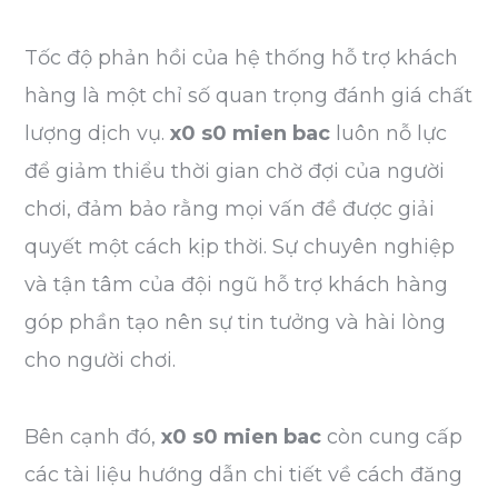
Tốc độ phản hồi của hệ thống hỗ trợ khách
hàng là một chỉ số quan trọng đánh giá chất
lượng dịch vụ.
x0 s0 mien bac
luôn nỗ lực
để giảm thiểu thời gian chờ đợi của người
chơi, đảm bảo rằng mọi vấn đề được giải
quyết một cách kịp thời. Sự chuyên nghiệp
và tận tâm của đội ngũ hỗ trợ khách hàng
góp phần tạo nên sự tin tưởng và hài lòng
cho người chơi.
Bên cạnh đó,
x0 s0 mien bac
còn cung cấp
các tài liệu hướng dẫn chi tiết về cách đăng